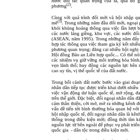
nước đối tác quan trọng của ta, qua đó 
(2)
phương
.
Cùng với quá trình đổi mới và hội nhập qu
(3)
mẽ
. Trong những năm đầu đổi mới, ngoại g
khỏi khủng hoảng thông qua việc lần lượt 
các nước láng giềng, khu vực, các nước đố
(ASEAN, năm 1995). Trong những năm đẩy m
hợp tác thông qua việc tham gia ký kết nhiề
phương quan trọng; đăng cai nhiều hội nghị 
Hội đồng Bảo an Liên hợp quốc... Có thể nói
các nhiệm vụ giữ vững môi trường hòa bình,
vẹn lãnh thổ; huy động các nguồn lực bên n
cao uy tín, vị thế quốc tế của đất nước.
Trong bối cảnh đất nước bước vào giai đoạn
nhân dân tiếp tục được triển khai dưới nhiều 
việc vận động dư luận quốc tế, mở rộng, đ
trên thế giới. Đặc biệt, đối ngoại nhân dân đ
cảm thân thiện, cởi mở, mở ra những kênh đ
vấn đề tiến tới bình thường hóa quan hệ với
hội nhập quốc tế, đối ngoại nhân dân là kên
thống trong điều kiện mới; đồng thời tìm 
nguồn lực từ bên ngoài để phục vụ phát triển
quốc gia
- d
â
n t
ộ
c trong
đ
i
ề
u ki
ệ
n m
ớ
i.