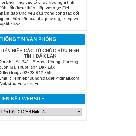
Hội Liên Hiệp các tổ chức hữu nghị tính
Đắk Lắk được thành lập với mục đích
nhằm đáp ứng yêu cầu trong công tác đối
ngoại nhân dân của địa phương, trong và
ngoài nước.
THÔNG TIN VĂN PHÒNG
LIÊN HIỆP CÁC TỔ CHỨC HỮU NGHỊ
TỈNH ĐẮK LẮK
Địa chỉ:
Số 341 Lê Hồng Phong, Phường
Buôn Ma Thuột, tỉnh Đắk Lắk
Điện thoại:
02623.842.359
Email:
lienhiephuunghidaklak@gmail.com
Website:
vufo.org.vn
LIÊN KẾT WEBSITE