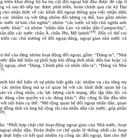
g triển khai đồng bộ ba trụ cột đối ngoại bắt đầu được đề cập ở
g và sau đó tiếp tục được phát triển, hoàn chỉnh qua các kỳ Đại
 cho nhận thức về các kênh đối ngoại thông qua việc nhận diện
ịnh các nhiệm vụ với từng nhóm đối tượng cụ thể, bao gồm nhóm
ác nước tư bản chủ nghĩa”; nhóm “các nước xã hội chủ nghĩa anh
ác nước khác” và nhóm “nhân dân Lào và nhân dân Campuchia”,
(4)
n dân các nước châu Á, châu Phi, Mỹ latinh”
. Đây có thể coi
 triển các chủ trương về đối ngoại đảng, ngoại giao nhà nước và
chủ thể của từng nhóm hoạt động đối ngoại, gồm: “Đảng ta”, “Nhà
ước đầu thể hiện sự phối hợp khi đồng thời nhắc đến hai hoặc cả
đối ngoại, như: “Đảng, Chính phủ và nhân dân ta”; “Đảng và Nhà
(5)
.
mới khi thể hiện rõ sự phân biệt giữa các nhiệm vụ của từng trụ
 rõ các nhóm đảng mà ta có quan hệ với các hình thức quan hệ cụ
 sản và công nhân, các lực lượng cách mạng, độc lập dân tộc và
các đảng cầm quyền và các đảng khác”; đây cũng là lần đầu tiên
 với nội hàm cụ thể: “Mở rộng quan hệ đối ngoại nhân dân, quan
 sự đồng tình và ủng hộ rộng rãi của nhân dân các nước, góp phần
(6)
”
.
cầu: “Phối hợp chặt chẽ hoạt động ngoại giao của Nhà nước, hoạt
ngoại nhân dân. Hoàn thiện cơ chế quản lý thống nhất các hoạt
p thực hiện có kết quả nhiệm vụ công tác đối ngoại, làm cho thế