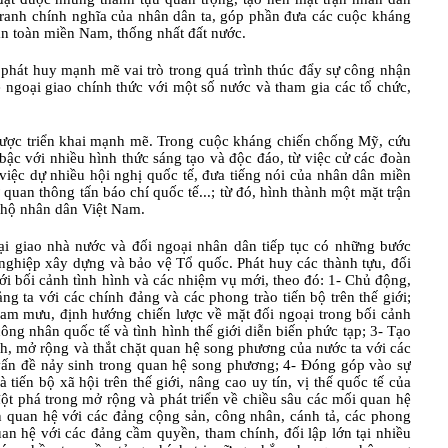
 tranh chính nghĩa của nhân dân ta, góp phần đưa các cuộc kháng
àn toàn miền Nam, thống nhất đất nước.
 phát huy mạnh mẽ vai trò trong quá trình thúc đẩy sự công nhận
ệ ngoại giao chính thức với một số nước và tham gia các tổ chức,
 được triển khai mạnh mẽ. Trong cuộc kháng chiến chống Mỹ, cứu
bậc với nhiều hình thức sáng tạo và độc đáo, từ việc cử các đoàn
việc dự nhiều hội nghị quốc tế, đưa tiếng nói của nhân dân miền
quan thông tấn báo chí quốc tế...; từ đó, hình thành một mặt trận
g hộ nhân dân Việt Nam.
i giao nhà nước và đối ngoại nhân dân tiếp tục có những bước
 nghiệp xây dựng và bảo vệ Tổ quốc. Phát huy các thành tựu, đối
ới bối cảnh tình hình và các nhiệm vụ mới, theo đó: 1- Chủ động,
g ta với các chính đảng và các phong trào tiến bộ trên thế giới;
am mưu, định hướng chiến lược về mặt đối ngoại trong bối cảnh
ng nhân quốc tế và tình hình thế giới diễn biến phức tạp; 3- Tạo
nh, mở rộng và thắt chặt quan hệ song phương của nước ta với các
 vấn đề nảy sinh trong quan hệ song phương; 4- Đóng góp vào sự
 tiến bộ xã hội trên thế giới, nâng cao uy tín, vị thế quốc tế của
đột phá trong mở rộng và phát triển về chiều sâu các mối quan hệ
ển quan hệ với các đảng cộng sản, công nhân, cánh tả, các phong
uan hệ với các đảng cầm quyền, tham chính, đối lập lớn tại nhiều