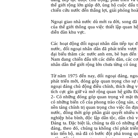
thế giới rộng lớn giúp đỡ, ủng hộ cuộc đấu
chiến cứu nước đến thắng lợi, giải phóng ho
Ngoại giao nhà nước dù mới ra đời, song đã
của thế giới thông qua việc thiết lập quan h
diễn đàn khu vực.
Các hoạt động đối ngoại nhân dân tiếp tục
nước, đối ngoại nhân dân đã phát triển vượt 
đại biểu thăm các nước anh em, bè bạn đến 
Nam đang chiến đấu tới các diễn đàn, các cơ 
nhân dân thế giới rộng lớn chưa từng có ủn
Từ năm 1975 đến nay, đối ngoại đảng, ngoạ
phát triển mới, đóng góp quan trọng cho sự
ngoại đảng chủ động điều chỉnh, thích ứng v
tích cực gìn giữ và mở rộng quan hệ giữa Đản
2- Có những đóng góp quan trọng về mặt th
có những biến cố của phong trào cộng sản, cô
nền tảng chính trị quan trọng cho việc ổn đị
nước, đồng thời góp phần giải quyết nhiều
nghiệp hòa bình, độc lập dân tộc, dân chủ và
Đảng ta. Đặc biệt là, chúng ta đã có những 
đảng, theo đó, chúng ta không chỉ phát tri
trào tiến bộ, mà đã có bước đột phá trong q