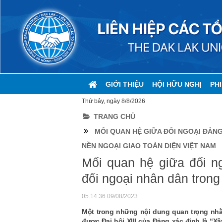
GIỚI THIỆU
HỘI HỮU NGHỊ
PH
Thứ bảy, ngày 8/8/2026
TRANG CHỦ
MỐI QUAN HỆ GIỮA ĐỐI NGOẠI ĐẢN
NỀN NGOẠI GIAO TOÀN DIỆN VIỆT NAM
Mối quan hệ giữa đối n
đối ngoại nhân dân trong
05:14:36 09/08/2023
Một trong những nội dung quan trọng nhằm
được Đại hội XIII của Đảng xác định là “Xâ