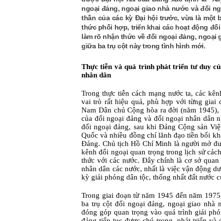
ngoại đảng, ngoại giao nhà nước và đối ng
thần của các kỳ Đại hội trước, vừa là một 
thức phối hợp, triển khai các hoạt động đối ng
làm rõ nhận thức về đối ngoại đảng, ngoạ
giữa ba trụ cột này trong tình hình mới.
Thực tiễn và quá trình phát triển tư duy
nhân dân
Trong thực tiễn cách mạng nước ta, các kên
vai trò rất hiệu quả, phù hợp với từng gia
Nam Dân chủ Cộng hòa ra đời (năm 1945), Đ
của đối ngoại đảng và đối ngoại nhân dân n
đối ngoại đảng, sau khi Đảng Cộng sản Việ
Quốc và nhiều đồng chí lãnh đạo tiền bối khá
Đảng. Chủ tịch Hồ Chí Minh là người mở đườn
kênh đối ngoại quan trọng trong lịch sử các
thức với các nước. Đây chính là cơ sở quan 
nhân dân các nước, nhất là việc vận động dư
kỳ giải phóng dân tộc, thống nhất đất nước 
Trong giai đoạn từ năm 1945 đến năm 1975
ba trụ cột đối ngoại đảng, ngoại giao nhà
đóng góp quan trọng vào quá trình giải phó
đảng tiếp tục được chú trọng, phát triển và