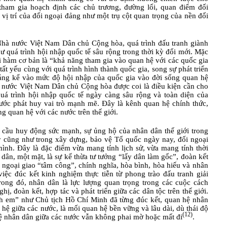
tham gia hoạch định các chủ trương, đường lối, quan điểm đối
 vị trí của đối ngoại đảng như một trụ cột quan trọng của nền đối
 Nhà nước Việt Nam Dân chủ Cộng hòa, quá trình đấu tranh giành
ư quá trình hội nhập quốc tế sâu rộng trong thời kỳ đổi mới. Mặc
ội hàm cơ bản là “khả năng tham gia vào quan hệ với các quốc gia
ất yếu cùng với quá trình hình thành quốc gia, song sự phát triển
đáng kể vào mức độ hội nhập của quốc gia vào đời sống quan hệ
à nước Việt Nam Dân chủ Cộng hòa được coi là điều kiện cần cho
quá trình hội nhập quốc tế ngày càng sâu rộng và toàn diện của
nước phát huy vai trò mạnh mẽ. Đây là kênh quan hệ chính thức,
ng quan hệ với các nước trên thế giới.
u cầu huy động sức mạnh, sự ủng hộ của nhân dân thế giới trong
ây cũng như trong xây dựng, bảo vệ Tổ quốc ngày nay, đối ngoại
mình. Đây là đặc điểm vừa mang tính lịch sử, vừa mang tính thời
n dân,
một mặt
, là sự kế thừa tư tưởng “lấy dân làm gốc”, đoàn kết
ngoại giao “tâm công”, chính nghĩa, hòa bình, hòa hiếu và nhân
việc đúc kết kinh nghiệm thực tiễn từ phong trào đấu tranh giải
trong đó, nhân dân là lực lượng quan trọng trong các cuộc cách
ị, đoàn kết, hợp tác và phát triển giữa các dân tộc trên thế giới.
nh em” như Chủ tịch Hồ Chí Minh đã từng đúc kết, quan hệ nhân
hệ giữa các nước, là mối quan hệ bền vững và lâu dài, dù thái độ
(12)
hệ nhân dân giữa các nước vẫn không phai mờ hoặc mất đi
.