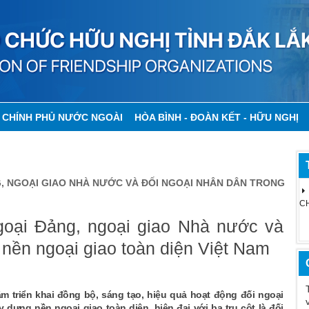
I CHÍNH PHỦ NƯỚC NGOÀI
HÒA BÌNH - ĐOÀN KẾT - HỮU NGHỊ
G, NGOẠI GIAO NHÀ NƯỚC VÀ ĐỐI NGOẠI NHÂN DÂN TRONG
C
goại Đảng, ngoại giao Nhà nước và
 nền ngoại giao toàn diện Việt Nam
 triển khai đồng bộ, sáng tạo, hiệu quả hoạt động đối ngoại
y dựng nền ngoại giao toàn diện, hiện đại với ba trụ cột là đối