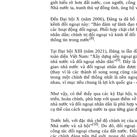
giới hiểu rõ hơn đất nước, con người, côn
Nhà nước ta, tranh thủ sự đồng tình, ủng hộ 
Đến Đại hội X (năm 2006), Đảng ta đã bổ 
kênh đối ngoại này: “Bảo đảm sự lãnh đạo 
các hoạt động đối ngoại. Phối hợp chặt chẽ
nhân dân; chính trị đối ngoại và kinh tế đối
(8)
thông tin trong nước
.
Tại Đại hội XIII (năm 2021), Đảng ta lần đ
toàn diện Việt Nam: “Xây dựng nền ngoại giao
(9)
nhà nước và đối ngoại nhân dân”
. Đây là
giao nhà nước và đối ngoại nhân dân được 
(thay vì là các thành tố song song cùng cá
trong một chỉnh thể thống nhất là nền ngoạ
nhau, vì mục tiêu chung là lợi ích quốc gia - 
Như vậy, có thể thấy qua các kỳ Đại hội, t
triển, hoàn chỉnh, phù hợp với quan điểm về 
nhà nước và đối ngoại nhân dân là phù hợp v
cụ thể của cách mạng nước ta qua từng giai 
Trước hết, với đặc thù chế độ chính trị củ
(10)
Nhà nước và xã hội”
. Do đó, đối ngoại
công tác đối ngoại chung của đất nước. Đố
các chính đảng trên thế giới, trong đó nhi