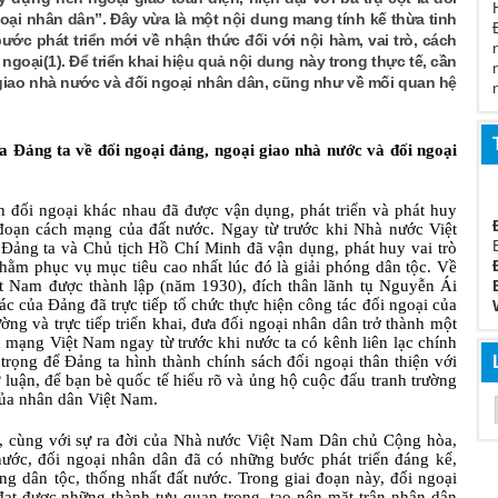
oại nhân dân”. Đây vừa là một nội dung mang tính kế thừa tinh
bước phát triển mới về nhận thức đối với nội hàm, vai trò, cách
oại(1). Để triển khai hiệu quả nội dung này trong thực tế, cần
i giao nhà nước và đối ngoại nhân dân, cũng như về mối quan hệ
 của Đảng ta về đối ngoại đảng, ngoại giao nhà nước và đối ngoại
h đối ngoại khác nhau đã được vận dụng, phát triển và phát huy
i đoạn cách mạng của đất nước.
Ngay từ trước khi Nhà nước Việt
ảng ta và Chủ tịch Hồ Chí Minh đã vận dụng, phát huy vai trò
hằm phục vụ mục tiêu cao nhất lúc đó là giải phóng dân tộc. Về
t Nam được thành lập (năm 1930), đích thân lãnh tụ Nguyễn Ái
c của Đảng đã trực tiếp tổ chức thực hiện công tác đối ngoại của
g và trực tiếp triển khai, đưa đối ngoại nhân dân trở thành một
h mạng Việt Nam ngay từ trước khi nước ta có kênh liên lạc chính
trọng để Đảng ta hình thành chính sách đối ngoại thân thiện với
 luận, để bạn bè quốc tế hiểu rõ và ủng hộ cuộc đấu tranh trường
của nhân dân Việt Nam.
, cùng với sự ra đời của Nhà nước Việt Nam Dân chủ Cộng hòa,
 nước, đối ngoại nhân dân đã có những bước phát triển đáng kể,
ng dân tộc, thống nhất đất nước. Trong giai đoạn này, đối ngoại
 đạt được những thành tựu quan trọng, tạo nên mặt trận nhân dân