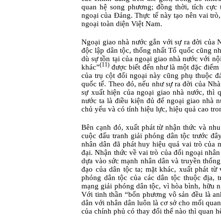
quan hệ song phương; đồng thời, tích cực 
ngoại của Đảng. Thực tế này tạo nên vai trò,
ngoại toàn diện Việt Nam.
Ngoại giao nhà nước gắn với sự ra đời của
độc lập dân tộc, thống nhất Tổ quốc cũng nh
dù sự tồn tại của ngoại giao nhà nước với n
(11)
khác”
được biết đến như là một đặc điểm t
của trụ cột đối ngoại này cũng phụ thuộc 
quốc tế. Theo đó, nếu như sự ra đời của Nh
sự xuất hiện của ngoại giao nhà nước, thì 
nước ta là điều kiện đủ để ngoại giao nhà 
chủ yếu và có tính hiệu lực, hiệu quả cao tro
Bên cạnh đó, xuất phát từ nhận thức và nh
cuộc đấu tranh giải phóng dân tộc trước đ
nhân dân đã phát huy hiệu quả vai trò của 
đại. Nhận thức về vai trò của đối ngoại nhâ
dựa vào sức mạnh nhân dân và truyền thống 
đạo của dân tộc ta;
mặt khác,
xuất phát từ 
phóng dân tộc của các dân tộc thuộc địa, 
mạng giải phóng dân tộc, vì hòa bình, hữu ngh
Với tinh thần “bốn phương vô sản đều là a
dân với nhân dân luôn là cơ sở cho mối quan 
của chính phủ có thay đổi thế nào thì quan 