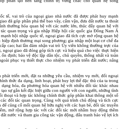
góp phần tạo nền tảng chính trị vững chắc cho quan hệ song
ốc tế, vai trò của ngoại giao nhà nước đã được phát huy mạnh
iao đã góp phần phá thế bao vây, cấm vận, đưa đất nước ta thoát
bình thường hóa quan hệ với các nước lớn, thúc đẩy quan hệ với
i tác quan trọng và gia nhập Hiệp hội các quốc gia Đông Nam Á
ạnh hội nhập quốc tế, ngoại giao đã tích cực mở rộng quan hệ
u hiệp định thương mại song phương; gia nhập một loạt cơ chế đa
cấp cao; hai lần đảm nhận vai trò Ủy viên không thường trực của
, ngoại giao đã đóng góp tích cực và hiệu quả cho việc thực hiện
 ổn định; bảo vệ độc lập dân tộc, chủ quyền, thống nhất và toàn
goài phục vụ thiết thực cho nhiệm vụ phát triển đất nước; nâng
 phát triển mới, đặt ra những yêu cầu, nhiệm vụ mới, đối ngoại
hình thức đa dạng, linh hoạt, phát huy lợi thế đặc thù của ta trong
a dạng hóa, đa phương hóa quan hệ với nhiều đối tác khác nhau
ã tạo sự gắn kết đặc biệt giữa con người với con người, những tình
ối thoại và hợp tác không chính thức góp phần khai thông một số
 các đối tác quan trọng. Cùng với quá trình chủ động và tích cực
h để củng cố mối quan hệ hữu nghị với các bạn bè, đối tác truyền
kiếm, mở rộng hợp tác với các đối tác mới nhằm huy động thêm
 đất nước và tham gia công tác vận động, đấu tranh bảo vệ lợi ích