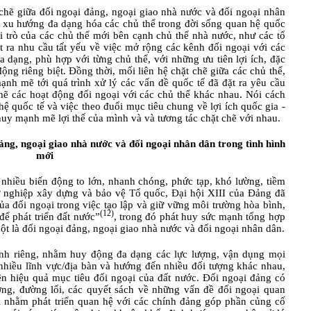
 chẽ giữa đối ngoại đảng, ngoại giao nhà nước và đối ngoại nhân
i xu hướng đa dạng hóa các chủ thể trong đời sống quan hệ quốc
i trò của các chủ thể mới bên cạnh chủ thể nhà nước, như các tổ
t ra nhu c
ầ
u t
ấ
t y
ế
u v
ề
vi
ệ
c m
ở
r
ộ
ng c
á
c k
ê
nh
đố
i ngo
ạ
i v
ớ
i c
á
c
đa dạng, phù hợp với từng chủ thể, với những ưu tiên lợi ích, đặc
ng riêng biệt. Đồng thời, mối liên hệ chặt chẽ giữa các chủ thể,
h mẽ tới quá trình xử lý các vấn đề quốc tế đã đặt ra yêu cầu
chẽ các hoạt động đối ngoại với các chủ thể khác nhau. Nói cách
ệ quốc tế và việc theo đuổi mục tiêu chung về lợi ích quốc gia -
huy mạnh mẽ lợi thế của mình và và tương tác chặt chẽ với nhau.
ảng, ngoại giao nhà nước và đối ngoại nhân dân trong tình hình
mới
ó nhiều biến động to lớn, nhanh chóng, phức tạp, khó lường, tiềm
sự nghiệp xây dựng và bảo vệ Tổ quốc, Đại hội XIII của Đảng đã
ủa đối ngoại trong việc tạo lập và giữ vững môi trường hòa bình,
(12)
ể phát triển đất nước”
, trong đó phát huy sức mạnh tổng hợp
cột là đối ngoại đảng, ngoại giao nhà nước và đối ngoại nhân dân.
mệnh riêng, nhằm huy động đa dạng các lực lượng, vận dụng mọi
n nhiều lĩnh vực/địa bàn và hướng đến nhiều đối tượng khác nhau,
n hiệu quả mục tiêu đối ngoại của đất nước.
Đối ngoại đảng có
ng, đường lối, các quyết sách về những vấn đề đối ngoại quan
ại nhằm phát triển quan hệ với các chính đảng góp phần củng cố