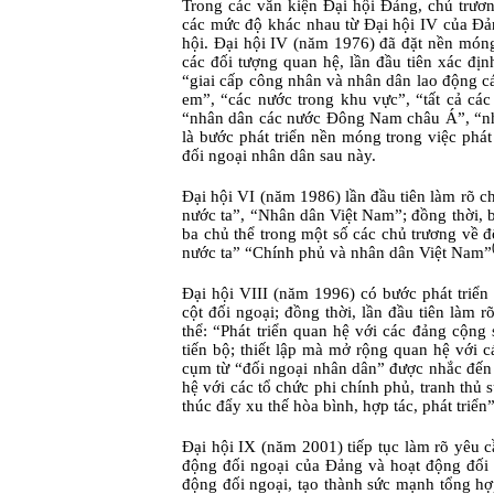
Trong các văn kiện Đại hội Đảng, chủ trươn
các mức độ khác nhau từ Đại hội IV của Đản
hội.
Đại hội IV (năm 1976) đã đặt nền móng
các đối tượng quan hệ, lần đầu tiên xác đ
“giai cấp công nhân và nhân dân lao động c
em”, “các nước trong khu vực”, “tất cả c
“nhân dân các nước Đông Nam châu Á”, “nhâ
là bước phát triển nền móng trong việc phát
đối ngoại nhân dân sau này.
Đại hội VI (năm 1986) lần đầu tiên làm rõ 
nước ta”, “Nhân dân Việt Nam”; đồng thời, b
ba chủ thể trong một số các chủ trương về 
nước ta” “Chính phủ và nhân dân Việt Nam”
Đại hội VIII (năm 1996) có bước phát triển 
cột đối ngoại; đồng thời, lần đầu tiên làm
thể: “Phát triển quan hệ với các đảng cộng
tiến bộ; thiết lập mà mở rộng quan hệ với 
cụm từ “đối ngoại nhân dân” được nhắc đến
hệ với các tổ chức phi chính phủ, tranh thủ
thúc đẩy xu thế hòa bình, hợp tác, phát triển
Đại hội IX (năm 2001) tiếp tục làm rõ yêu 
động đối ngoại của Đảng và hoạt động đối 
động đối ngoại, tạo thành sức mạnh tổng hợ