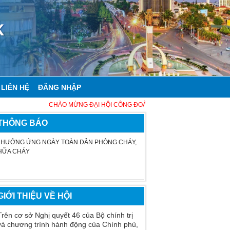
LIÊN HỆ
ĐĂNG NHẬP
CHÀO MỪNG ĐẠI HỘI CÔNG ĐOÀN VIỆT NAM LẦN THỨ XIV VÀ ĐẠI H
THÔNG BÁO
HƯỞNG ỨNG NGÀY TOÀN DÂN PHÒNG CHÁY,
HỮA CHÁY
GIỚI THIỆU VỀ HỘI
Trên cơ sở Nghị quyết 46 của Bộ chính trị
và chương trình hành động của Chính phủ,