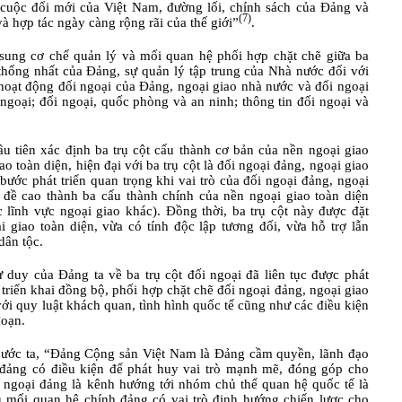
g cuộc đổi mới của Việt Nam, đường lối, chính sách của Đảng và
(7)
và hợp tác ngày càng rộng rãi của thế giới”
.
sung cơ chế quản lý và mối quan hệ phối hợp chặt chẽ giữa ba
thống nhất của Đảng, sự quản lý tập trung của Nhà nước đối với
 hoạt động đối ngoại của Đảng, ngoại giao nhà nước và đối ngoại
 ngoại; đối ngoại, quốc phòng và an ninh; thông tin đối ngoại và
ầu tiên xác định ba trụ cột cấu thành cơ bản của nền ngoại giao
 toàn diện, hiện đại với ba trụ cột là đối ngoại đảng, ngoại giao
 bước phát triển quan trọng khi vai trò của đối ngoại đảng, ngoại
đề cao thành ba cấu thành chính của nền ngoại giao toàn diện
c lĩnh vực ngoại giao khác). Đồng thời, ba trụ cột này được đặt
i giao toàn diện, vừa có tính độc lập tương đối, vừa hỗ trợ lẫn
dân tộc.
ư duy của Đảng ta về ba trụ cột đối ngoại đã liên tục được phát
triển khai đồng bộ, phối hợp chặt chẽ đối ngoại đảng, ngoại giao
ới quy luật khách quan, tình hình quốc tế cũng như các điều kiện
đoạn.
a nước ta, “Đảng Cộng sản Việt Nam là Đảng cầm quyền, lãnh đạo
 đảng có điều kiện để phát huy vai trò mạnh mẽ, đóng góp cho
i ngoại đảng là kênh hướng tới nhóm chủ thể quan hệ quốc tế là
ều mối quan hệ chính đảng có vai trò định hướng chiến lược cho